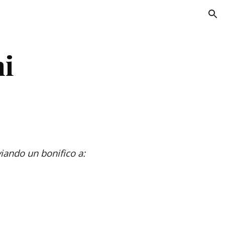
ion
i
viando un bonifico
a: