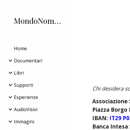
Sk
MondoNomadi.it
Home
Documentari
Libri
Supporti
Chi desidera s
Esperienze
Associazione 
Piazza Borgo 
AudioVisivi
IBAN:
IT29 P0
Immagini
Banca Intesa