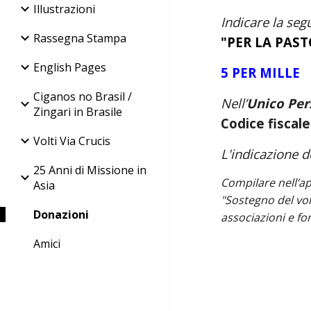
Illustrazioni
Indicare
la se
Rassegna Stampa
"PER LA PAS
English Pages
5
PER MILLE
Ciganos no Brasil /
N
ell’
Unico Per
Zingari in Brasile
Codice fiscal
Volti Via Crucis
L'indicazione 
25 Anni di Missione in
C
ompilare nell’ap
Asia
"Sostegno del vol
Donazioni
associazioni e fo
Amici