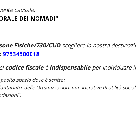
guente
causal
e
:
TORALE DEI NOMADI"
sone Fisiche/730/CUD
scegliere
la nostra
destinazi
e:
97534500018
del
codice fiscale
è
indispensabile
per
individuare
i
posito spazio dove è scritto:
ontariato, delle Organizzazioni non lucrative di utilità socia
ndazioni".