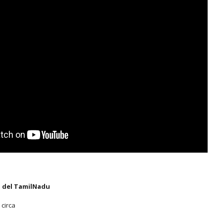
 del TamilNadu
 circa