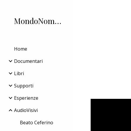
Sk
MondoNomadi.it
Home
Documentari
Libri
Supporti
Esperienze
AudioVisivi
Beato Ceferino