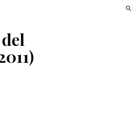
ion
del 
2011)