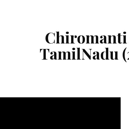
ip to main content
Skip to navigat
Chiromanti 
TamilNadu (