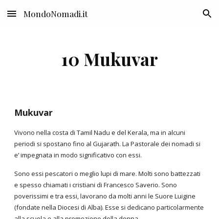
MondoNomadi.it
Skip to main content
Skip to navigation
10 Mukuvar
Mukuvar
Vivono nella costa di Tamil Nadu e del Kerala, ma in alcuni 
periodi si spostano fino al Gujarath. La Pastorale dei nomadi si 
e’ impegnata in modo significativo con essi.
Sono essi pescatori o meglio lupi di mare. Molti sono battezzati 
e spesso chiamati i cristiani di Francesco Saverio. Sono 
poverissimi e tra essi, lavorano da molti anni le Suore Luigine 
(fondate nella Diocesi di Alba). Esse si dedicano particolarmente 
alla scuola e alla promozione della donna.